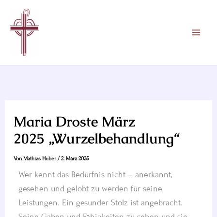
Zum
Inhalt
Schwestern vom Guten Hirten St.
springen
Gabriel
Maria Droste März
2025 „Wurzelbehandlung“
Von
Mathias Huber
/
2. März 2025
Wer kennt das Bedürfnis nicht – anerkannt,
gesehen und gelobt zu werden für seine
Leistungen. Ein gesunder Stolz ist angebracht.
Seine Gaben und Fähigkeiten zu sehen und sie