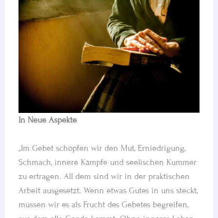
In Neue Aspekte
„Im Gebet schöpfen wir den Mut, Erniedrigung,
Schmach, innere Kämpfe und seelischen Kummer
zu ertragen. All dem sind wir in der praktischen
Arbeit ausgesetzt. Wenn etwas Gutes in uns steckt,
müssen wir es als Frucht des Gebetes begreifen,